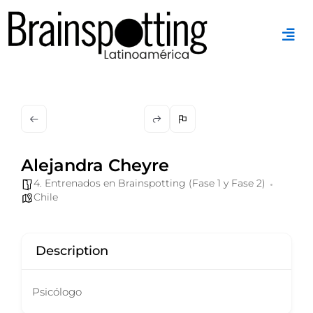
Ir
al
contenido
Alejandra Cheyre
4. Entrenados en Brainspotting (Fase 1 y Fase 2)
Chile
Description
Psicólogo