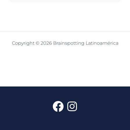
Copyright © 2026 Brainspotting Latinoamérica
F
I
a
n
c
s