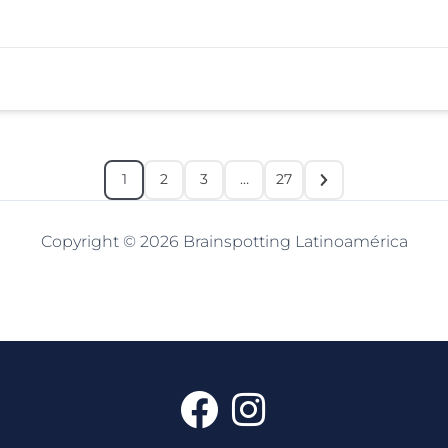
1
2
3
…
27
Copyright © 2026 Brainspotting Latinoamérica
F
I
a
n