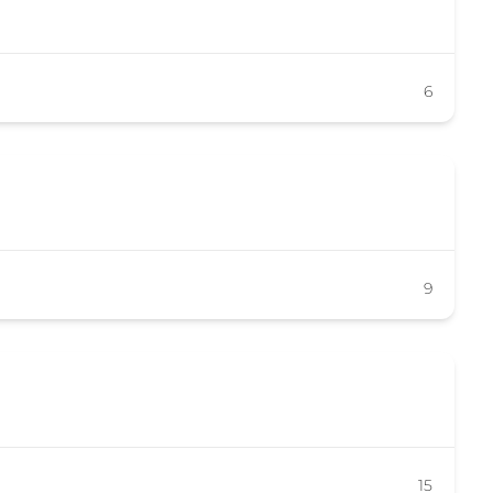
6
9
15