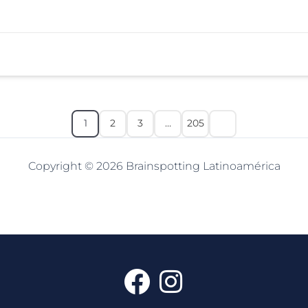
1
2
3
…
205
Copyright © 2026 Brainspotting Latinoamérica
F
I
a
n