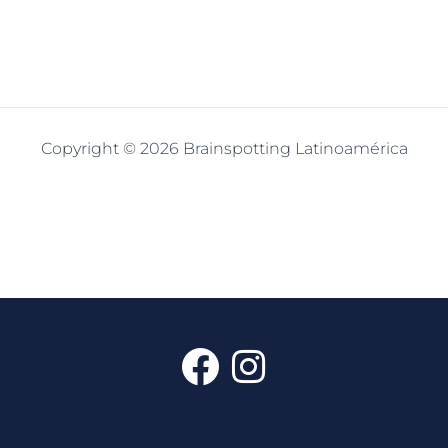
Copyright © 2026 Brainspotting Latinoamérica
F
I
a
n
c
s