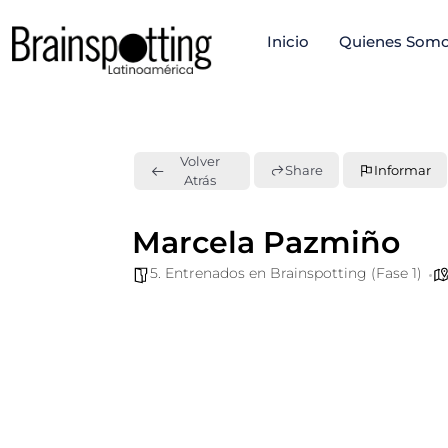
Ir
Inicio
Quienes Som
al
contenido
Volver
Share
Informar
Atrás
Marcela Pazmiño
5. Entrenados en Brainspotting (Fase 1)