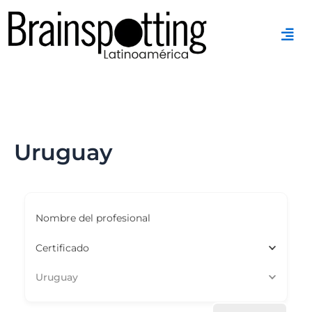
Ir
al
contenido
Uruguay
Nombre del profesional
Certificado
Uruguay